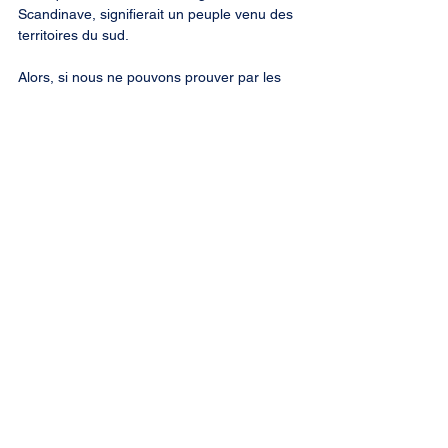
Scandinave, signifierait un peuple venu des 
territoires du sud.
Alors, si nous ne pouvons prouver par les 
inscriptions sur la Pierre Runique ou sur la 
Pierre de Fletcher que les Vikings vinrent ici, 
peut-être que leurs sagas et les mots que 
les Amérindiens ont appris d’eux peuvent le 
prouver.