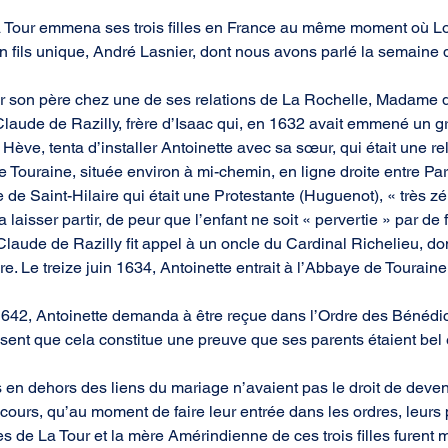
 Tour emmena ses trois filles en France au même moment où Lo
fils unique, André Lasnier, dont nous avons parlé la semaine 
ar son père chez une de ses relations de La Rochelle, Madame de
laude de Razilly, frère d’Isaac qui, en 1632 avait emmené un g
 Hève, tenta d’installer Antoinette avec sa sœur, qui était une re
 Touraine, située environ à mi-chemin, en ligne droite entre Pari
e Saint-Hilaire qui était une Protestante (Huguenot), « très zé
a laisser partir, de peur que l’enfant ne soit « pervertie » par de
Claude de Razilly fit appel à un oncle du Cardinal Richelieu, don
e. Le treize juin 1634, Antoinette entrait à l’Abbaye de Touraine
1642, Antoinette demanda à être reçue dans l’Ordre des Bénédicti
disent que cela constitue une preuve que ses parents étaient bel 
s en dehors des liens du mariage n’avaient pas le droit de devenir 
ecours, qu’au moment de faire leur entrée dans les ordres, leurs 
 de La Tour et la mère Amérindienne de ces trois filles furent m