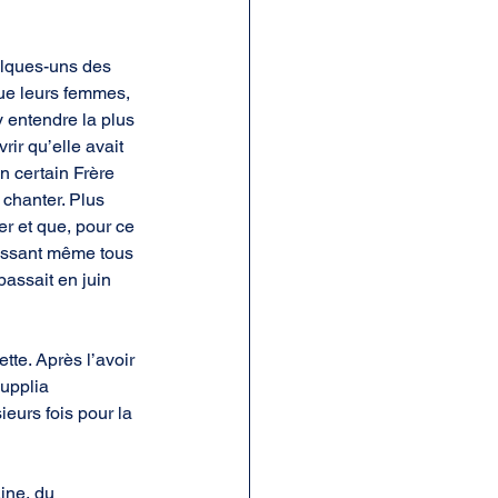
elques-uns des 
que leurs femmes, 
 entendre la plus 
ir qu’elle avait 
 certain Frère 
 chanter. Plus 
er et que, pour ce 
aissant même tous 
passait en juin 
tte. Après l’avoir 
supplia 
eurs fois pour la 
ine, du 