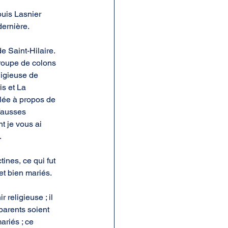
uis Lasnier 
dernière.
 Saint-Hilaire. 
roupe de colons 
ligieuse de 
s et La 
lée à propos de 
 fausses 
t je vous ai 
.
nes, ce qui fut 
et bien mariés.
religieuse ; il 
parents soient 
ariés ; ce 