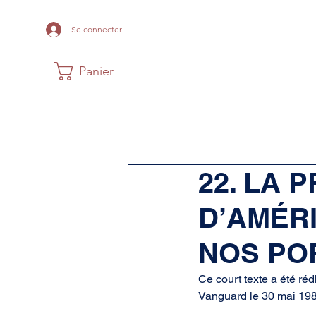
Se connecter
Panier
Maison
Musée
Histoire Acadi
22. LA 
D’AMÉR
NOS PO
Ce court texte a été ré
Vanguard le 30 mai 198