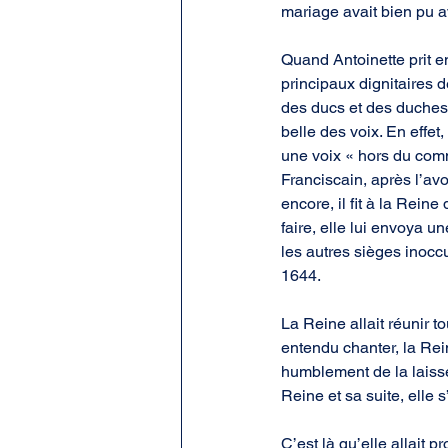
mariage avait bien pu a
Quand Antoinette prit e
principaux dignitaires d
des ducs et des duchess
belle des voix. En effet
une voix « hors du com
Franciscain, après l’avo
encore, il fit à la Rein
faire, elle lui envoya 
les autres sièges inoccu
1644.
La Reine allait réunir t
entendu chanter, la Rein
humblement de la laisse
Reine et sa suite, elle
C’est là qu’elle allait