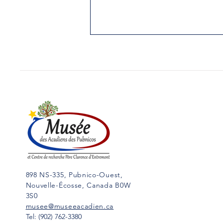
12. Elle a présidé des
Conseils de guerre contre
sa famille
Yarmouth Vanguard, le 21 mars
1989 Il s'agit de Marie-
Magdeleine Maisonnat, née en
1694-95, fille de Pierre
Maisonnat, dit Baptiste, et...
898 NS-335, Pubnico-Ouest,
Nouvelle-Écosse, Canada B0W
3S0
musee@museeacadien.ca
Tel: (902) 762-3380