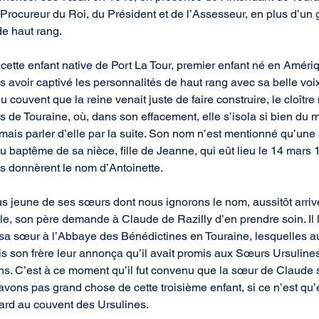
Procureur du Roi, du Président et de l’Assesseur, en plus d’un
de haut rang.
 cette enfant native de Port La Tour, premier enfant né en Améri
ès avoir captivé les personnalités de haut rang avec sa belle voi
u couvent que la reine venait juste de faire construire, le cloître
de Touraine, où, dans son effacement, elle s’isola si bien du 
mais parler d’elle par la suite. Son nom n’est mentionné qu’une 
du baptême de sa nièce, fille de Jeanne, qui eût lieu le 14 mars 
ls donnèrent le nom d’Antoinette.
lus jeune de ses sœurs dont nous ignorons le nom, aussitôt arri
ille, son père demande à Claude de Razilly d’en prendre soin. I
sa sœur à l’Abbaye des Bénédictines en Touraine, lesquelles au
is son frère leur annonça qu’il avait promis aux Sœurs Ursulines
ins. C’est à ce moment qu’il fut convenu que la sœur de Claude 
avons pas grand chose de cette troisième enfant, si ce n’est qu’
ard au couvent des Ursulines.