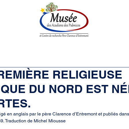
enne
Société historique
Centre de Recherche
Boutique
PREMIÈRE RELIGIEUSE
IQUE DU NORD EST NÉ
RTES.
digé en anglais par le père Clarence d’Entremont et publiés dan
9. Traduction de Michel Miousse