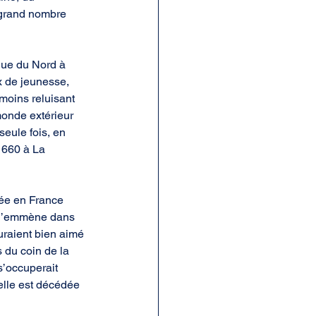
 grand nombre 
que du Nord à 
x de jeunesse, 
 moins reluisant 
monde extérieur 
seule fois, en 
1660 à La 
vée en France 
l l’emmène dans 
raient bien aimé 
 du coin de la 
s’occuperait 
elle est décédée 