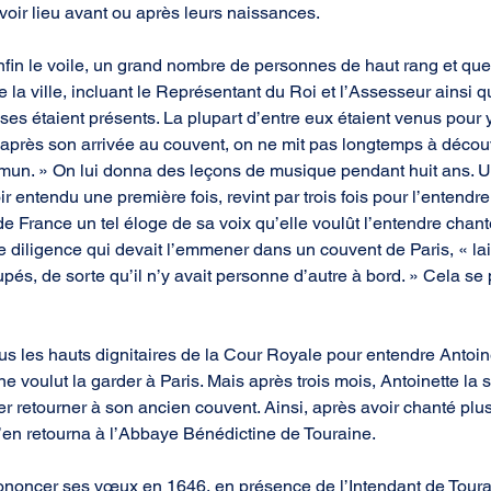
voir lieu avant ou après leurs naissances.
nfin le voile, un grand nombre de personnes de haut rang et qu
e la ville, incluant le Représentant du Roi et l’Assesseur ainsi 
es étaient présents. La plupart d’entre eux étaient venus pour y
, après son arrivée au couvent, on ne mit pas longtemps à découvr
mun. » On lui donna des leçons de musique pendant huit ans. Un
ir entendu une première fois, revint par trois fois pour l’entendre
e de France un tel éloge de sa voix qu’elle voulût l’entendre chant
une diligence qui devait l’emmener dans un couvent de Paris, « l
pés, de sorte qu’il n’y avait personne d’autre à bord. » Cela se 
ous les hauts dignitaires de la Cour Royale pour entendre Antoine
e voulut la garder à Paris. Mais après trois mois, Antoinette la 
r retourner à son ancien couvent. Ainsi, après avoir chanté plusi
 s’en retourna à l’Abbaye Bénédictine de Touraine.
 prononcer ses vœux en 1646, en présence de l’Intendant de Toura