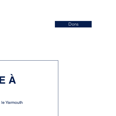
Dons
Nouvelles
Événements
More
E À
s le Yarmouth 