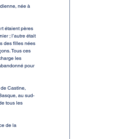
ndienne, née à 
t étaient pères 
r ; l’autre était 
 des filles nées 
rçons. Tous ces 
charge les 
 abandonné pour 
 de Castine, 
 Basque, au sud-
de tous les 
ce de la 