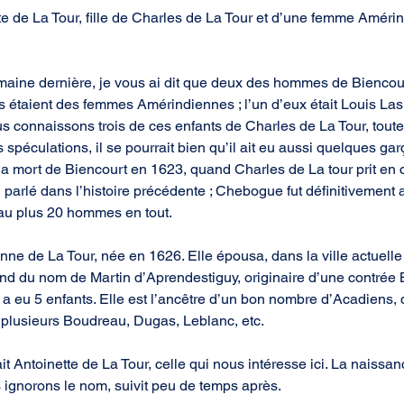
tte de La Tour, fille de Charles de La Tour et d’une femme Améri
emaine dernière, je vous ai dit que deux des hommes de Biencour
 étaient des femmes Amérindiennes ; l’un d’eux était Louis Lasnie
s connaissons trois de ces enfants de Charles de La Tour, toutes
s spéculations, il se pourrait bien qu’il ait eu aussi quelques ga
la mort de Biencourt en 1623, quand Charles de La tour prit en 
parlé dans l’histoire précédente ; Chebogue fut définitivement
t au plus 20 hommes en tout.
anne de La Tour, née en 1626. Elle épousa, dans la ville actuelle
nd du nom de Martin d’Aprendestiguy, originaire d’une contrée
 a eu 5 enfants. Elle est l’ancêtre d’un bon nombre d’Acadiens, 
 plusieurs Boudreau, Dugas, Leblanc, etc.
t Antoinette de La Tour, celle qui nous intéresse ici. La naissan
s ignorons le nom, suivit peu de temps après.