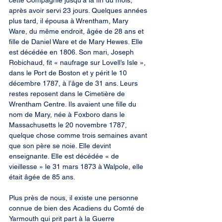
cette Compagnie jusqu’à la fin du mois, 
après avoir servi 23 jours. Quelques années 
plus tard, il épousa à Wrentham, Mary 
Ware, du même endroit, âgée de 28 ans et 
fille de Daniel Ware et de Mary Hewes. Elle 
est décédée en 1806. Son mari, Joseph 
Robichaud, fit « naufrage sur Lovell’s Isle », 
dans le Port de Boston et y périt le 10 
décembre 1787, à l’âge de 31 ans. Leurs 
restes reposent dans le Cimetière de 
Wrentham Centre. Ils avaient une fille du 
nom de Mary, née à Foxboro dans le 
Massachusetts le 20 novembre 1787, 
quelque chose comme trois semaines avant 
que son père se noie. Elle devint 
enseignante. Elle est décédée « de 
vieillesse » le 31 mars 1873 à Walpole, elle 
était âgée de 85 ans.
Plus près de nous, il existe une personne 
connue de bien des Acadiens du Comté de 
Yarmouth qui prit part à la Guerre 