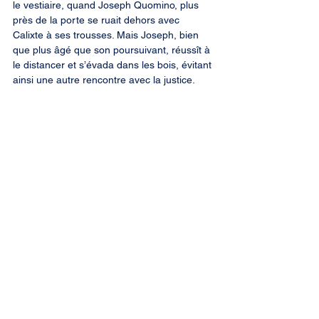
le vestiaire, quand Joseph Quomino, plus 
près de la porte se ruait dehors avec 
Calixte à ses trousses. Mais Joseph, bien 
que plus âgé que son poursuivant, réussît à 
le distancer et s’évada dans les bois, évitant 
ainsi une autre rencontre avec la justice. 
C’est bien connu, par contre, qu’il ne fut pas 
toujours aussi chanceux. Bien qu’il ait eu à 
payer quelques fois pour ces méfaits, il n’en 
mit pas fin pour autant à son commerce, 
même si la prohibition était alors en pleine 
force.