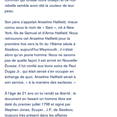
commun qui unisse notre Joseph et ce noir 
rebelle semble avoir été la couleur de leur 
peau.
Son père s’appelait Anselme Hatfield, mieux 
connu sous le nom de « Sam », né à New 
York, fils de Samuel et d’Anne Hatfield. Nous 
retrouvons cet Anselme Hatfield pour la 
première fois vers la fin du 18ième siècle à 
Sissiboo, aujourd’hui Weymouth ; il n’était 
alors qu’un jeune homme. Nous ne savons 
pas de quelle façon il est arrivé en Nouvelle-
Écosse. Il fut confié aux bons soins de Paul 
Dugas Jr., qui était sensé s’en occuper en 
échange de quoi, Anselme Hatfield serait à 
son service, « à la manière des esclaves. »
À l’âge de 21 ans on lui rendit sa liberté ; le 
document en faisant un homme libre est 
daté du premier juillet 1798 et signé par 
Stephen Jones, Ecuyer., J.P., de Sissiboo, 
toujours très présent dans les affaires 