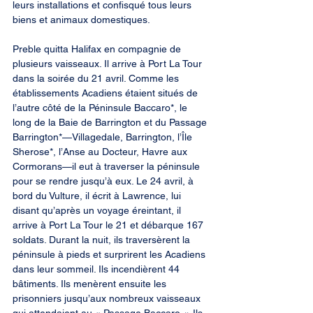
leurs installations et confisqué tous leurs 
biens et animaux domestiques.
Preble quitta Halifax en compagnie de 
plusieurs vaisseaux. Il arrive à Port La Tour 
dans la soirée du 21 avril. Comme les 
établissements Acadiens étaient situés de 
l’autre côté de la Péninsule Baccaro*, le 
long de la Baie de Barrington et du Passage 
Barrington*—Villagedale, Barrington, l’Île 
Sherose*, l’Anse au Docteur, Havre aux 
Cormorans—il eut à traverser la péninsule 
pour se rendre jusqu’à eux. Le 24 avril, à 
bord du Vulture, il écrit à Lawrence, lui 
disant qu’après un voyage éreintant, il 
arrive à Port La Tour le 21 et débarque 167 
soldats. Durant la nuit, ils traversèrent la 
péninsule à pieds et surprirent les Acadiens 
dans leur sommeil. Ils incendièrent 44 
bâtiments. Ils menèrent ensuite les 
prisonniers jusqu’aux nombreux vaisseaux 