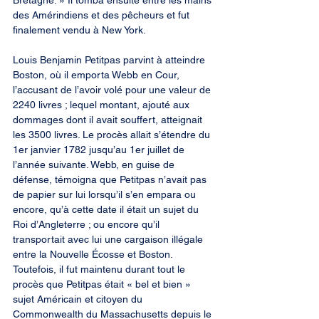
Bretagne. » Il tomba ensuite entre les mains 
des Amérindiens et des pêcheurs et fut 
finalement vendu à New York.
Louis Benjamin Petitpas parvint à atteindre 
Boston, où il emporta Webb en Cour, 
l’accusant de l’avoir volé pour une valeur de 
2240 livres ; lequel montant, ajouté aux 
dommages dont il avait souffert, atteignait 
les 3500 livres. Le procès allait s’étendre du 
1er janvier 1782 jusqu’au 1er juillet de 
l’année suivante. Webb, en guise de 
défense, témoigna que Petitpas n’avait pas 
de papier sur lui lorsqu’il s’en empara ou 
encore, qu’à cette date il était un sujet du 
Roi d’Angleterre ; ou encore qu’il 
transportait avec lui une cargaison illégale 
entre la Nouvelle Écosse et Boston. 
Toutefois, il fut maintenu durant tout le 
procès que Petitpas était « bel et bien » 
sujet Américain et citoyen du 
Commonwealth du Massachusetts depuis le 