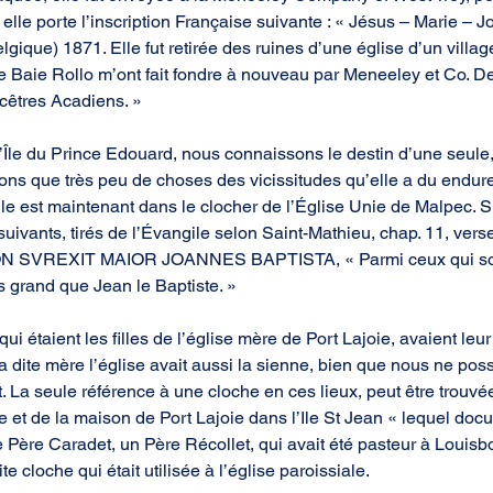
elle porte l’inscription Française suivante : « Jésus – Marie – J
lgique) 1871. Elle fut retirée des ruines d’une église d’un village
e Baie Rollo m’ont fait fondre à nouveau par Meneeley et Co. De 
cêtres Acadiens. »
’Île du Prince Edouard, nous connaissons le destin d’une seule,
ns que très peu de choses des vicissitudes qu’elle a du endure
Elle est maintenant dans le clocher de l’Église Unie de Malpec. Su
 suivants, tirés de l’Évangile selon Saint-Mathieu, chap. 11, vers
SVREXIT MAIOR JOANNES BAPTISTA, « Parmi ceux qui son
 grand que Jean le Baptiste. »
qui étaient les filles de l’église mère de Port Lajoie, avaient leu
a dite mère l’église avait aussi la sienne, bien que nous ne po
. La seule référence à une cloche en ces lieux, peut être trouvé
 et de la maison de Port Lajoie dans l’Ile St Jean « lequel docu
 Père Caradet, un Père Récollet, qui avait été pasteur à Louisb
e cloche qui était utilisée à l’église paroissiale.