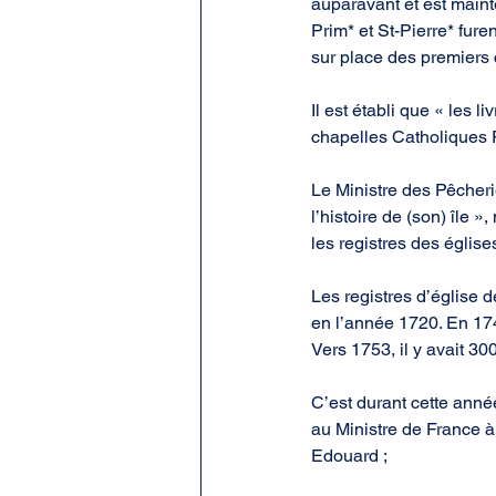
auparavant et est maint
Prim* et St-Pierre* fure
sur place des premiers 
Il est établi que « les l
chapelles Catholiques
Le Ministre des Pêcherie
l’histoire de (son) île »
les registres des église
Les registres d’église 
en l’année 1720. En 1742
Vers 1753, il y avait 30
C’est durant cette anné
au Ministre de France à 
Edouard ;