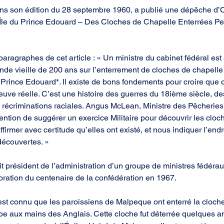
ns son édition du 28 septembre 1960, a publié une dépêche d’O
l’Île du Prince Edouard – Des Cloches de Chapelle Enterrées P
 paragraphes de cet article : « Un ministre du cabinet fédéral est
de vieille de 200 ans sur l’enterrement de cloches de chapelle
u Prince Edouard*. Il existe de bons fondements pour croire que ce
uve réelle. C’est une histoire des guerres du 18ième siècle, d
s récriminations raciales. Angus McLean, Ministre des Pêcheries, 
intention de suggérer un exercice Militaire pour découvrir les cloc
ffirmer avec certitude qu’elles ont existé, et nous indiquer l’endr
 découvertes. »
t président de l’administration d’un groupe de ministres fédérau
aboration du centenaire de la confédération en 1967.
l est connu que les paroissiens de Malpeque ont enterré la cloch
ombe aux mains des Anglais. Cette cloche fut déterrée quelques 