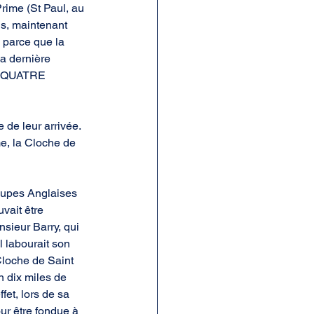
rime (St Paul, au 
s, maintenant 
 parce que la 
a dernière 
es QUATRE 
 de leur arrivée. 
e, la Cloche de 
roupes Anglaises 
vait être 
nsieur Barry, qui 
l labourait son 
Cloche de Saint 
n dix miles de 
fet, lors de sa 
ur être fondue à 