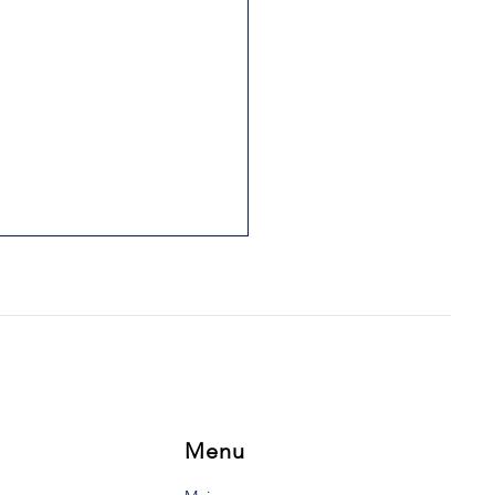
 LA CALE MOUILLÉE ET
SUPPLICE DE LA
NDE CALE
urt texte a été rédigé en
is par le père Clarence
remont et publiés dans le
uth Vanguard le 26
bre 1989....
Menu