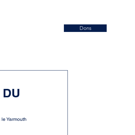
Dons
Nouvelles
Événements
More
 DU
s le Yarmouth 