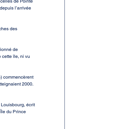
celles de Pointe 
depuis l’arrivée 
oches des 
sionné de 
cette île, ni vu 
wn) commencèrent 
tteignaient 2000. 
Louisbourg, écrit 
Île du Prince 