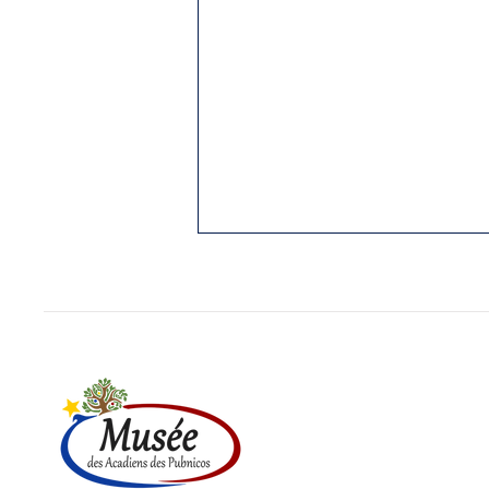
78.SIMON « SQUIRE »
D’ENTREMONT
Ce court texte a été rédigé en
anglais par le père Clarence
d’Entremont et publiés dans le
Yarmouth Vanguard le 26 juin
1990. Traduction...