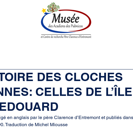
enne
Société historique
Centre de Recherche
Boutique
ISTOIRE DES CLOCHES
NES: CELLES DE L’ÎLE
 EDOUARD
digé en anglais par le père Clarence d’Entremont et publiés dan
0. Traduction de Michel Miousse