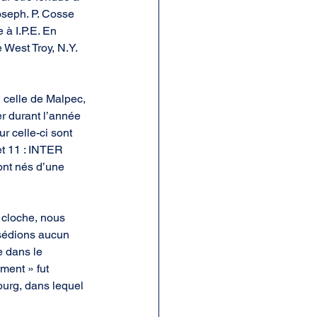
oseph. P. Cosse 
 à I.P.E. En 
West Troy, N.Y. 
 celle de Malpec, 
r durant l’année 
r celle-ci sont 
et 11 : INTER 
t nés d’une 
r cloche, nous 
ssédions aucun 
e dans le 
ment » fut 
ourg, dans lequel 