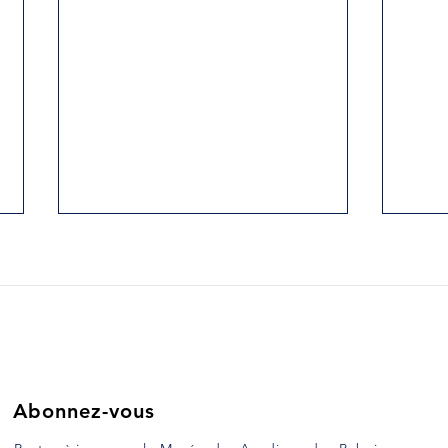
51.LE PREMIER NOËL EN
52.
AMÉRIQUE DU NORD.
LE 
GRA
Ce court texte a été rédigé en
Ce co
anglais par le père Clarence
angla
d’Entremont et publiés dans le
d’Ent
Yarmouth Vanguard le 19
Yarmo
décembre 1989....
décem
Abonnez-vous