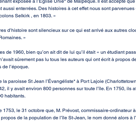
enant exposée à l’Église Unie* de Malpeque. Il est accepté que 
nt aussi enterrées. Des histoires à cet effet nous sont parvenues 
colons Selkirk , en 1803. »
ivres d’histoire sont silencieux sur ce qui est arrivé aux autres cl
 Romaines. »
s de 1960, bien qu’on ait dit de lui qu’il était « un étudiant pas
, n’avait sûrement pas lu tous les auteurs qui ont écrit à propos de 
s de l’époque.
de la paroisse St Jean l’Évangéliste* à Port Lajoie (Charlotteto
, il y avait environ 800 personnes sur toute l’île. En 1750, ils a
00 habitants.
e 1753, le 31 octobre que, M. Prévost, commissaire-ordinateur à 
propos de la population de l’île St-Jean, le nom donné alors à l’