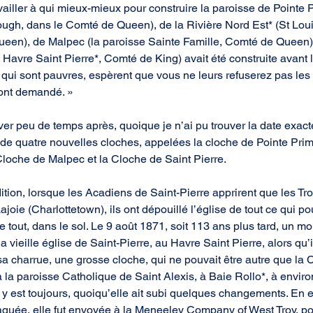
vailler à qui mieux-mieux pour construire la paroisse de Pointe P
ough, dans le Comté de Queen), de la Rivière Nord Est* (St Loui
ueen), de Malpec (la paroisse Sainte Famille, Comté de Queen)
 Havre Saint Pierre*, Comté de King) avait été construite avant l
qui sont pauvres, espèrent que vous ne leurs refuserez pas l
ont demandé. »
er peu de temps après, quoique je n’ai pu trouver la date exacte
e de quatre nouvelles cloches, appelées la cloche de Pointe Prim
 Cloche de Malpec et la Cloche de Saint Pierre.
ition, lorsque les Acadiens de Saint-Pierre apprirent que les T
ajoie (Charlottetown), ils ont dépouillé l’église de tout ce qui pou
e tout, dans le sol. Le 9 août 1871, soit 113 ans plus tard, un mo
la vieille église de Saint-Pierre, au Havre Saint Pierre, alors qu’i
 charrue, une grosse cloche, qui ne pouvait être autre que la 
à la paroisse Catholique de Saint Alexis, à Baie Rollo*, à enviro
 y est toujours, quoiqu’elle ait subi quelques changements. En ef
raquée, elle fut envoyée à la Meneeley Company of West Troy, po