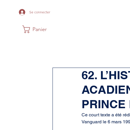
Se connecter
Panier
Maison
Musée
Histoire Acadi
62. L’H
ACADIEN
PRINCE
Ce court texte a été ré
Vanguard le 6 mars 199