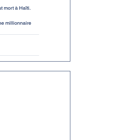
t mort à Haïti.
ne millionnaire 