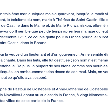
 troisième mari quelques mois auparavant, lorsqu’elle rendit vis
nt, le troisième du nom, marié à Thérèse de Saint-Castin, fille
 de Castine dans le Maine et, de Marie Pidiwamiskoa, elle-même
wondo. Il semble que peu de temps après leur mariage qui eut 
écembre 1717, ce couple quitta pour la France pour aller s’insta
Saint-Castin, dans le Béarne.
r la veuve d’un lieutenant et d’un gouverneur, Anne semble êtr
 charité. Dans les faits, elle fut destituée ; son nom n’est mêm
ostebelle. De plus, la plupart de ses biens, comme ses meuble
nfisqués, en remboursement des dettes de son mari. Mais, en ve
 tout ce qu’elle avait espéré.
ephe de Pastour de Costebelle et Anne-Catherine de Costebelle, 
e Navailles-Labatut au sud est de la France, à vingt kilomètres 
s villes de cette partie de la France.