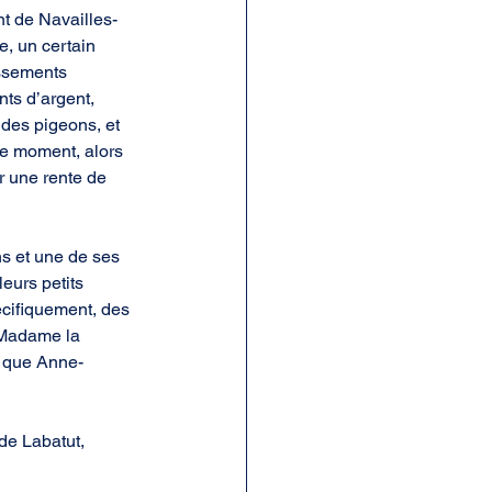
nt de Navailles-
e, un certain 
issements 
ts d’argent, 
des pigeons, et 
ce moment, alors 
r une rente de 
ns et une de ses 
eurs petits 
écifiquement, des 
 Madame la 
s que Anne-
e Labatut, 