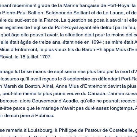
utenant récemment gradé de la Marine française de Port-Royal l
s de Pierre-Paul Sallien, Seigneur de Salliant et de La Laune, et d
ire du sud-est de la France. La question se posa à savoir si elle 
s registres de l’église de Port-Royal ayant été détruit par le feu, i
el âge elle pouvait avoir, la situation était pour le moins déli
u’elle était âgée de treize ans, étant née en 1694 ; sa mère était 
Mius d’Entremont, le plus vieux fils du Baron Philippe Mius d’En
Royal, le 18 juillet 1707.
iage fut brisé moins de sept semaines plus tard par la mort d’
blessures qu’il avait reçues le 8 septembre en défendant Port-Ro
n Marsh de Boston. Ainsi, Anne Mius d’Entremont devint la plus
, peut-être même la plus jeune veuve du Canada. L’année suivan
ubercase, alors Gouverneur d’Acadie, qu’elle ne pourrait recevoi
ut-être parce que le mariage n’avait pas duré assez longtemps. A
ir de son père à Pubnico.
e se remaria à Louisbourg, à Philippe de Pastour de Costebelle,