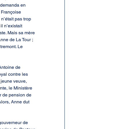
a demanda en 
e Françoise 
n’était pas trop 
l n’existait 
cate. Mais sa mère 
Anne de La Tour ; 
tremont. Le 
Antoine de 
yal contre les 
 jeune veuve, 
te, le Ministère 
r de pension de 
lors, Anne dut 
 gouverneur de 