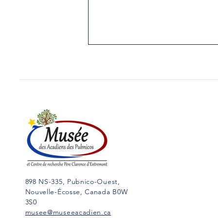
12. Elle a présidé des
Conseils de guerre contre
sa famille
Yarmouth Vanguard, le 21 mars
1989 Il s'agit de Marie-
Magdeleine Maisonnat, née en
1694-95, fille de Pierre
Maisonnat, dit Baptiste, et...
898 NS-335, Pubnico-Ouest,
Nouvelle-Écosse, Canada B0W
3S0
musee@museeacadien.ca