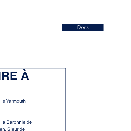
Dons
Nouvelles
Événements
More
IRE À
s le Yarmouth 
 la Baronnie de 
en, Sieur de 