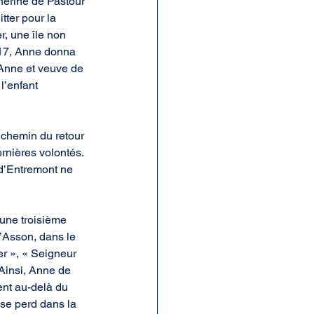
herine de Pastour 
tter pour la 
r, une île non 
1717, Anne donna 
Anne et veuve de 
l’enfant 
 chemin du retour 
rnières volontés. 
 d’Entremont ne 
une troisième 
d’Asson, dans le 
er », « Seigneur 
 Ainsi, Anne de 
ent au-delà du 
se perd dans la 