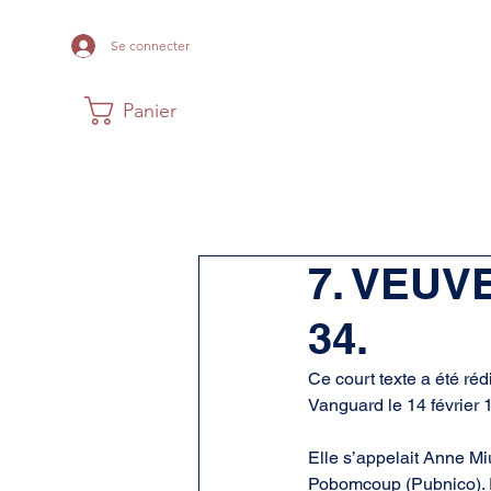
Se connecter
Panier
Maison
Musée
Histoire Acadi
7. VEUV
34.
Ce court texte a été ré
Vanguard le 14 février 
Elle s’appelait Anne Mi
Pobomcoup (Pubnico). El