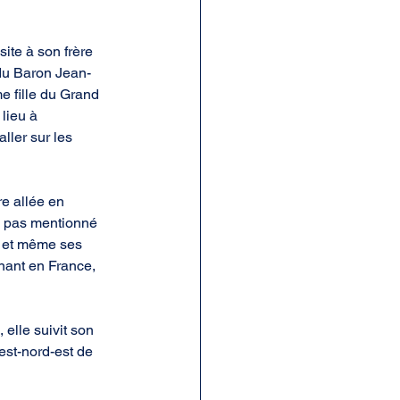
ite à son frère 
 du Baron Jean-
 fille du Grand 
lieu à 
ller sur les 
e allée en 
e pas mentionné 
s et même ses 
nant en France, 
elle suivit son 
est-nord-est de 