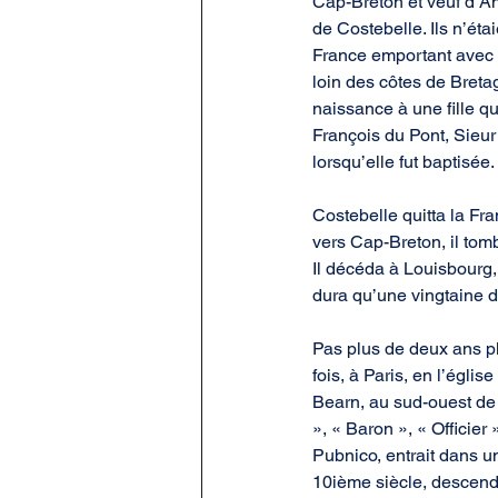
Cap-Breton et veuf d’An
de Costebelle. Ils n’ét
France emportant avec lu
loin des côtes de Bretag
naissance à une fille 
François du Pont, Sieur 
lorsqu’elle fut baptisée.
Costebelle quitta la Fr
vers Cap-Breton, il tomb
Il décéda à Louisbourg,
dura qu’une vingtaine 
Pas plus de deux ans pl
fois, à Paris, en l’égli
Bearn, au sud-ouest de la
», « Baron », « Officie
Pubnico, entrait dans un
10ième siècle, descenda