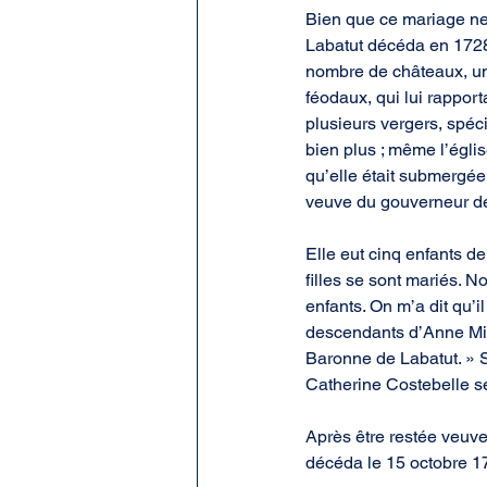
Bien que ce mariage ne 
Labatut décéda en 1728 
nombre de châteaux, un 
féodaux, qui lui rappor
plusieurs vergers, spé
bien plus ; même l’égli
qu’elle était submergée
veuve du gouverneur de 
Elle eut cinq enfants de
filles se sont mariés. 
enfants. On m’a dit qu’i
descendants d’Anne Miu
Baronne de Labatut. » 
Catherine Costebelle s
Après être restée veuv
décéda le 15 octobre 1