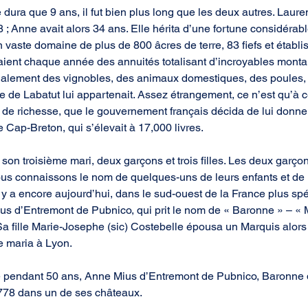
dura que 9 ans, il fut bien plus long que les deux autres. Laure
; Anne avait alors 34 ans. Elle hérita d’une fortune considérabl
vaste domaine de plus de 800 âcres de terre, 83 fiefs et établ
taient chaque année des annuités totalisant d’incroyables montan
cialement des vignobles, des animaux domestiques, des poules, 
se de Labatut lui appartenait. Assez étrangement, ce n’est qu’à 
 de richesse, que le gouvernement français décida de lui donne
Cap-Breton, qui s’élevait à 17,000 livres.
 son troisième mari, deux garçons et trois filles. Les deux garço
Nous connaissons le nom de quelques-uns de leurs enfants et de l
l y a encore aujourd’hui, dans le sud-ouest de la France plus sp
s d’Entremont de Pubnico, qui prit le nom de « Baronne » – «
Sa fille Marie-Josephe (sic) Costebelle épousa un Marquis alor
e maria à Lyon.
e pendant 50 ans, Anne Mius d’Entremont de Pubnico, Baronne d
778 dans un de ses châteaux.