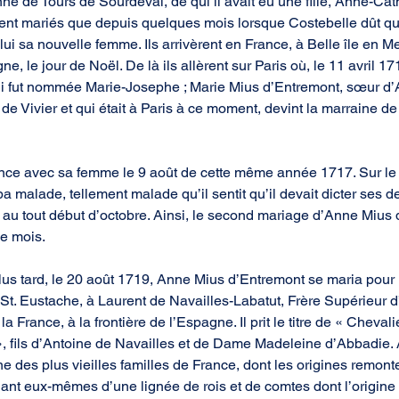
ne de Tours de Sourdeval, de qui il avait eu une fille, Anne-Cat
aient mariés que depuis quelques mois lorsque Costebelle dût qui
i sa nouvelle femme. Ils arrivèrent en France, à Belle île en Me
ne, le jour de Noël. De là ils allèrent sur Paris où, le 11 avril 
qui fut nommée Marie-Josephe ; Marie Mius d’Entremont, sœur d’
de Vivier et qui était à Paris à ce moment, devint la marraine de 
ance avec sa femme le 9 août de cette même année 1717. Sur le
a malade, tellement malade qu’il sentit qu’il devait dicter ses de
 au tout début d’octobre. Ainsi, le second mariage d’Anne Mius
de mois.
us tard, le 20 août 1719, Anne Mius d’Entremont se maria pour 
se St. Eustache, à Laurent de Navailles-Labatut, Frère Supérieur 
 France, à la frontière de l’Espagne. Il prit le titre de « Chevali
r », fils d’Antoine de Navailles et de Dame Madeleine d’Abbadie.
e des plus vieilles familles de France, dont les origines remont
nt eux-mêmes d’une lignée de rois et de comtes dont l’origine 