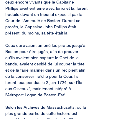
ceux encore vivants que le Capitaine 
Phillips avait entraîné avec lui ici et là, furent 
traduits devant un tribunal expéditif par la 
Cour de l’Amirauté de Boston. Durant ce 
procès, le Capitaine John Phillips était 
présent, du moins, sa tête était là.
Ceux qui avaient amené les pirates jusqu’à 
Boston pour être jugés, afin de prouver 
qu’ils avaient bien capturé le Chef de la 
bande, avaient décidé de lui couper la tête 
et de la faire mariner dans un récipient afin 
de la conserver fraîche pour la Cour. Ils 
furent tous pendus le 2 juin 1724, sur l’Île 
aux Oiseaux*, maintenant intégré à 
l’Aéroport Logan de Boston-Est*.
Selon les Archives du Massachusetts, où la 
plus grande partie de cette histoire est 
racontée, le procès coûta plus de 36 livres 
aux habitants de la Province de la Baie de 