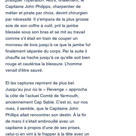
pratiquer l’opération. Alors, finalement, le 
Capitaine John Philipps, charpentier de 
métier et pirate par choix, devint chirurgien 
par nécessité. Il s’empara de la plus grosse 
scie de son coffre à outil, prit la jambe 
blessée sous son bras et se mit au travail 
comme s’il était en train de couper un 
morceau de bois jusqu’à ce que la jambe fut 
finalement séparée du corps. Par la suite il 
chauffa sa hache jusqu’à ce qu’elle soit bien 
rouge et cautérisa la blessure. L’homme 
venait d’être sauvé.
Et les captures reprirent de plus bel. 
Jusqu’au jour où le « Revenge » approcha 
la côte de l’actuel Comté de Yarmouth, 
anciennement Cap Sable. C’est ici, sur nos 
rives, il semble, que le Capitaine John 
Phillips allait rencontrer son destin. À la fin 
de mars il s’était embrouillé avec un 
capitaine à propos d’une de ses prises, 
celui-ci en vint à le frapper à la tête avec un 