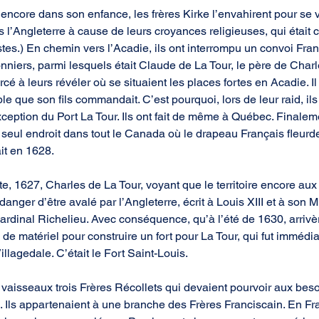
 encore dans son enfance, les frères Kirke l’envahirent pour se 
 l’Angleterre à cause de leurs croyances religieuses, qui était c
es.) En chemin vers l’Acadie, ils ont interrompu un convoi França
niers, parmi lesquels était Claude de La Tour, le père de Charle
orcé à leurs révéler où se situaient les places fortes en Acadie. Il
e que son fils commandait. C’est pourquoi, lors de leur raid, ils
xception du Port La Tour. Ils ont fait de même à Québec. Finalem
 seul endroit dans tout le Canada où le drapeau Français fleurde
ait en 1628.
e, 1627, Charles de La Tour, voyant que le territoire encore au
anger d’être avalé par l’Angleterre, écrit à Louis XIII et à son Mi
 Cardinal Richelieu. Avec conséquence, qu’à l’été de 1630, arriv
de matériel pour construire un fort pour La Tour, qui fut immédi
illagedale. C’était le Fort Saint-Louis.
 vaisseaux trois Frères Récollets qui devaient pourvoir aux beso
 Ils appartenaient à une branche des Frères Franciscain. En Fra