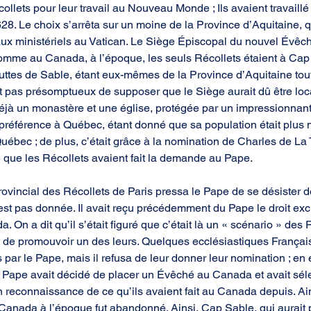
llets pour leur travail au Nouveau Monde ; Ils avaient travail
8. Le choix s’arrêta sur un moine de la Province d’Aquitaine, 
vaux ministériels au Vatican. Le Siège Épiscopal du nouvel Évêc
omme au Canada, à l’époque, les seuls Récollets étaient à Cap 
uttes de Sable, étant eux-mêmes de la Province d’Aquitaine tou
t pas présomptueux de supposer que le Siège aurait dû être loc
 déjà un monastère et une église, protégée par un impressionnant
n préférence à Québec, étant donné que sa population était plus
uébec ; de plus, c’était grâce à la nomination de Charles de La 
 que les Récollets avaient fait la demande au Pape.
vincial des Récollets de Paris pressa le Pape de se désister d
en est pas donnée. Il avait reçu précédemment du Pape le droit exc
 On a dit qu’il s’était figuré que c’était là un « scénario » des 
t de promouvoir un des leurs. Quelques ecclésiastiques Françai
s par le Pape, mais il refusa de leur donner leur nomination ; en 
e Pape avait décidé de placer un Évêché au Canada et avait séle
en reconnaissance de ce qu’ils avaient fait au Canada depuis. Ains
nada à l’époque fut abandonné. Ainsi, Cap Sable, qui aurait p