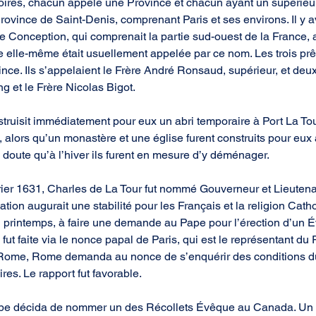
ritoires, chacun appelé une Province et chacun ayant un supérieu
 Province de Saint-Denis, comprenant Paris et ses environs. Il y av
 Conception, qui comprenait la partie sud-ouest de la France, 
e elle-même était usuellement appelée par ce nom. Les trois prêt
vince. Ils s’appelaient le Frère André Ronsaud, supérieur, et de
g et le Frère Nicolas Bigot.
truisit immédiatement pour eux un abri temporaire à Port La Tour
, alors qu’un monastère et une église furent construits pour eux
 doute qu’à l’hiver ils furent en mesure d’y déménager.
rier 1631, Charles de La Tour fut nommé Gouverneur et Lieuten
tion augurait une stabilité pour les Français et la religion Catho
u printemps, à faire une demande au Pape pour l’érection d’un 
t faite via le nonce papal de Paris, qui est le représentant du
 Rome, Rome demanda au nonce de s’enquérir des conditions du
es. Le rapport fut favorable.
e décida de nommer un des Récollets Évêque au Canada. Un de