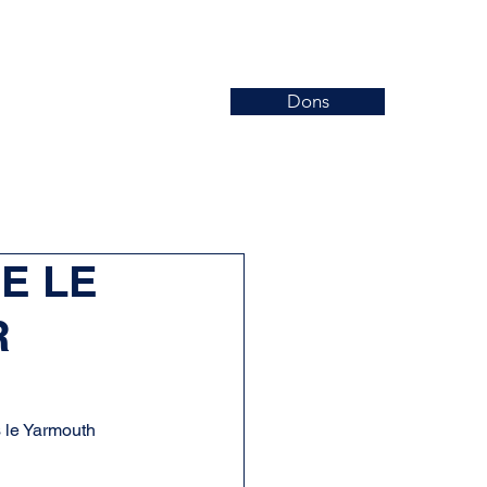
Dons
Nouvelles
Événements
More
E LE
R
s le Yarmouth 