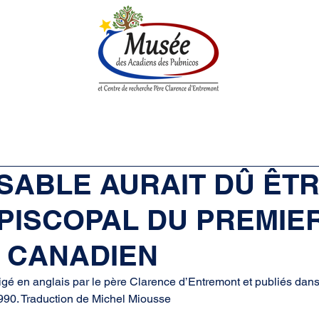
enne
Société historique
Centre de Recherche
Boutique
 SABLE AURAIT DÛ ÊTR
ÉPISCOPAL DU PREMIE
 CANADIEN
digé en anglais par le père Clarence d’Entremont et publiés dan
1990. Traduction de Michel Miousse