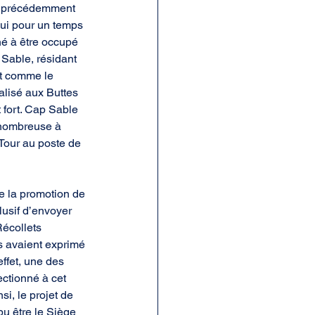
lé précédemment 
qui pour un temps 
hé à être occupé 
Sable, résidant 
t comme le 
alisé aux Buttes 
 fort. Cap Sable 
 nombreuse à 
Tour au poste de 
e la promotion de 
lusif d’envoyer 
Récollets 
s avaient exprimé 
effet, une des 
ctionné à cet 
i, le projet de 
u être le Siège 