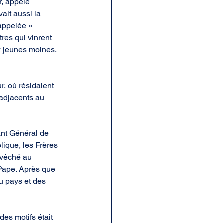
r, appelé 
ait aussi la 
appelée « 
res qui vinrent 
ux jeunes moines, 
, où résidaient 
 adjacents au 
ant Général de 
lique, les Frères 
Évêché au 
 Pape. Après que 
 pays et des 
s motifs était 