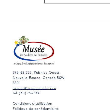
78.SIMON « SQUIRE »
D’ENTREMONT
Ce court texte a été rédigé en
anglais par le père Clarence
d’Entremont et publiés dans le
Yarmouth Vanguard le 26 juin
1990. Traduction...
898 NS-335, Pubnico-Ouest,
Nouvelle-Écosse, Canada B0W
3S0
musee@museeacadien.ca
Tel: (902) 762-3380
Conditions d'utilisation
Politique de confidentialité