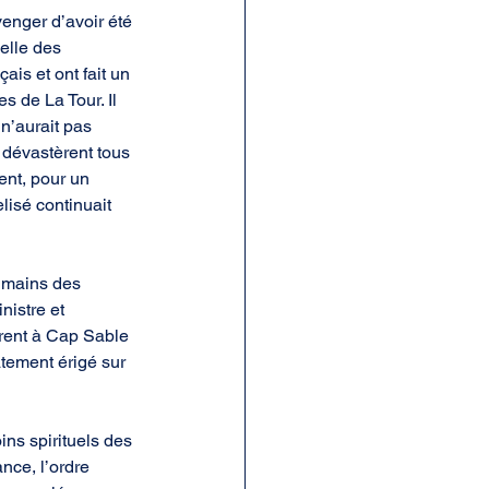
venger d’avoir été 
elle des 
is et ont fait un 
s de La Tour. Il 
 n’aurait pas 
 dévastèrent tous 
ent, pour un 
lisé continuait 
x mains des 
nistre et 
èrent à Cap Sable 
atement érigé sur 
ins spirituels des 
nce, l’ordre 