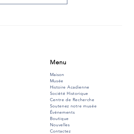
 LA CALE MOUILLÉE ET
SUPPLICE DE LA
NDE CALE
urt texte a été rédigé en
is par le père Clarence
remont et publiés dans le
uth Vanguard le 26
bre 1989....
Menu
Maison
Musée
Histoire Acadienne
Société Historique
Centre de Recherche
Soutenez notre musée
Événements
Boutique
Nouvelles
Contactez