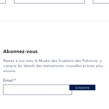
51.LE PREMIER NOËL EN
52.
AMÉRIQUE DU NORD.
LE 
GRA
Ce court texte a été rédigé en
Ce co
anglais par le père Clarence
angla
d’Entremont et publiés dans le
d’Ent
Yarmouth Vanguard le 19
Yarmo
décembre 1989....
décem
Abonnez-vous
Restez à jour avec le Musée des Acadiens des Pubnicos, y
compris les détails des événements, nouvelles et bien plus
encore.
Email
s'inscrire