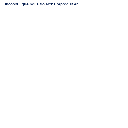
inconnu, que nous trouvons reproduit en 
différents endroits.
(**dans le sens de « embêter » ou « 
inquiéter »)