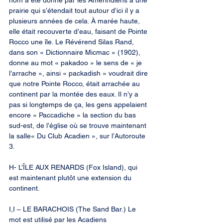
nom a été donné par les Amérindiens à une 
prairie qui s’étendait tout autour d’ici il y a 
plusieurs années de cela. À marée haute, 
elle était recouverte d’eau, faisant de Pointe 
Rocco une île. Le Révérend Silas Rand, 
dans son « Dictionnaire Micmac » (1902), 
donne au mot « pakadoo » le sens de « je 
l’arrache », ainsi « packadish » voudrait dire 
que notre Pointe Rocco, était arrachée au 
continent par la montée des eaux. Il n’y a 
pas si longtemps de ça, les gens appelaient 
encore « Paccadiche » la section du bas 
sud-est, de l’église où se trouve maintenant 
la salle« Du Club Acadien », sur l’Autoroute 
3.
H- L’ÎLE AUX RENARDS (Fox Island), qui 
est maintenant plutôt une extension du 
continent.
I,I – LE BARACHOIS (The Sand Bar.) Le 
mot est utilisé par les Acadiens 