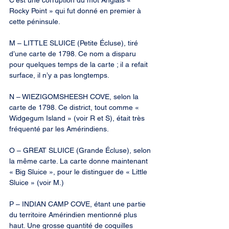
C’est une corruption du mot Anglais « 
Rocky Point » qui fut donné en premier à 
cette péninsule.
M – LITTLE SLUICE (Petite Écluse), tiré 
d’une carte de 1798. Ce nom a disparu 
pour quelques temps de la carte ; il a refait 
surface, il n’y a pas longtemps.
N – WIEZIGOMSHEESH COVE, selon la 
carte de 1798. Ce district, tout comme « 
Widgegum Island » (voir R et S), était très 
fréquenté par les Amérindiens.
O – GREAT SLUICE (Grande Écluse), selon 
la même carte. La carte donne maintenant 
« Big Sluice », pour le distinguer de « Little 
Sluice » (voir M.)
P – INDIAN CAMP COVE, étant une partie 
du territoire Amérindien mentionné plus 
haut. Une grosse quantité de coquilles 