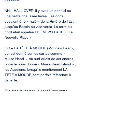
inconnue.
NN – HALL OVER. Il y avait un pont ici ou 
une petite chaussée levée. Les doris 
devaient être « halé » de la Rivière de l’Est 
jusqu’au Bassin ou vice versa. La terre au 
nord était appelée THE NEW PLACE » (La 
Nouvelle Place.)
OO – LA TÊTE À MOUDE (Moude’s Head), 
qui est donné sur les cartes comme « 
Muise Head. » Au sud-ouest de cet endroit, 
la carte nous donne « Muise Head Island » ; 
les Acadiens, lorsqu’ils mentionnent LA 
TÊTE À MOUDE, font parfois référence à 
cette île.
Elle était reliée par un pont à une autre 
petite île à l’ouest de celle-ci. « Hog Island 
», à l’est, est une traduction du français l’ÎLE 
À COCHON.