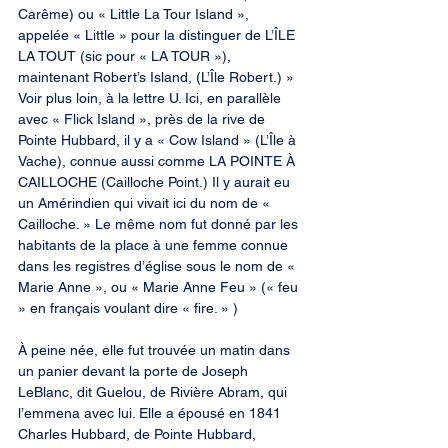
Carême) ou « Little La Tour Island », 
appelée « Little » pour la distinguer de L’ÎLE 
LA TOUT (sic pour « LA TOUR »), 
maintenant Robert’s Island, (L’Île Robert.) » 
Voir plus loin, à la lettre U. Ici, en parallèle 
avec « Flick Island », près de la rive de 
Pointe Hubbard, il y a « Cow Island » (L’Île à 
Vache), connue aussi comme LA POINTE À 
CAILLOCHE (Cailloche Point.) Il y aurait eu 
un Amérindien qui vivait ici du nom de « 
Cailloche. » Le même nom fut donné par les 
habitants de la place à une femme connue 
dans les registres d’église sous le nom de « 
Marie Anne », ou « Marie Anne Feu » (« feu 
» en français voulant dire « fire. » )
À peine née, elle fut trouvée un matin dans 
un panier devant la porte de Joseph 
LeBlanc, dit Guelou, de Rivière Abram, qui 
l’emmena avec lui. Elle a épousé en 1841 
Charles Hubbard, de Pointe Hubbard, 