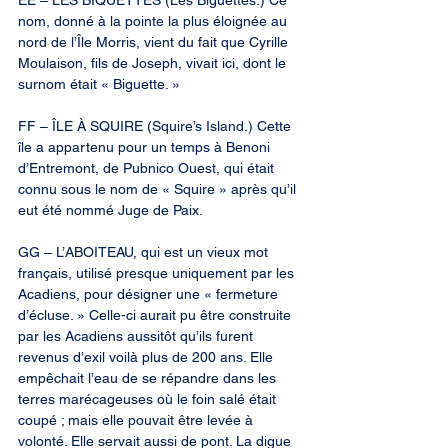
EE – LES BIQUETTES (Les Biguettes.) Ce 
nom, donné à la pointe la plus éloignée au 
nord de l’Île Morris, vient du fait que Cyrille 
Moulaison, fils de Joseph, vivait ici, dont le 
surnom était « Biguette. »
FF – ÎLE À SQUIRE (Squire’s Island.) Cette 
île a appartenu pour un temps à Benoni 
d’Entremont, de Pubnico Ouest, qui était 
connu sous le nom de « Squire » après qu’il 
eut été nommé Juge de Paix.
GG – L’ABOITEAU, qui est un vieux mot 
français, utilisé presque uniquement par les 
Acadiens, pour désigner une « fermeture 
d’écluse. » Celle-ci aurait pu être construite 
par les Acadiens aussitôt qu’ils furent 
revenus d’exil voilà plus de 200 ans. Elle 
empêchait l’eau de se répandre dans les 
terres marécageuses où le foin salé était 
coupé ; mais elle pouvait être levée à 
volonté. Elle servait aussi de pont. La digue 