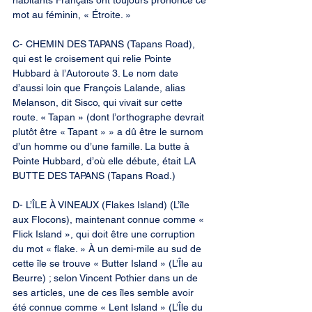
habitants Français ont toujours prononcé ce 
mot au féminin, « Étroite. »
C- CHEMIN DES TAPANS (Tapans Road), 
qui est le croisement qui relie Pointe 
Hubbard à l’Autoroute 3. Le nom date 
d’aussi loin que François Lalande, alias 
Melanson, dit Sisco, qui vivait sur cette 
route. « Tapan » (dont l’orthographe devrait 
plutôt être « Tapant » » a dû être le surnom 
d’un homme ou d’une famille. La butte à 
Pointe Hubbard, d’où elle débute, était LA 
BUTTE DES TAPANS (Tapans Road.)
D- L’ÎLE À VINEAUX (Flakes Island) (L’île 
aux Flocons), maintenant connue comme « 
Flick Island », qui doit être une corruption 
du mot « flake. » À un demi-mile au sud de 
cette île se trouve « Butter Island » (L’Île au 
Beurre) ; selon Vincent Pothier dans un de 
ses articles, une de ces îles semble avoir 
été connue comme « Lent Island » (L’Île du 