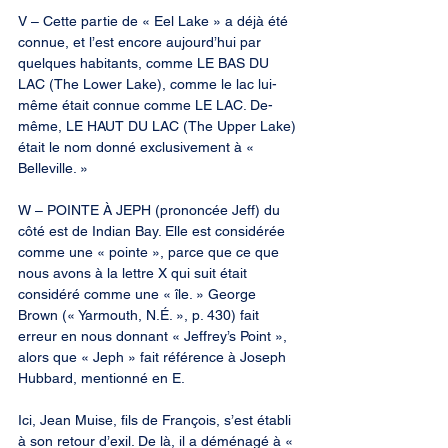
V – Cette partie de « Eel Lake » a déjà été 
connue, et l’est encore aujourd’hui par 
quelques habitants, comme LE BAS DU 
LAC (The Lower Lake), comme le lac lui-
même était connue comme LE LAC. De-
même, LE HAUT DU LAC (The Upper Lake) 
était le nom donné exclusivement à « 
Belleville. »
W – POINTE À JEPH (prononcée Jeff) du 
côté est de Indian Bay. Elle est considérée 
comme une « pointe », parce que ce que 
nous avons à la lettre X qui suit était 
considéré comme une « île. » George 
Brown (« Yarmouth, N.É. », p. 430) fait 
erreur en nous donnant « Jeffrey’s Point », 
alors que « Jeph » fait référence à Joseph 
Hubbard, mentionné en E.
Ici, Jean Muise, fils de François, s’est établi 
à son retour d’exil. De là, il a déménagé à « 