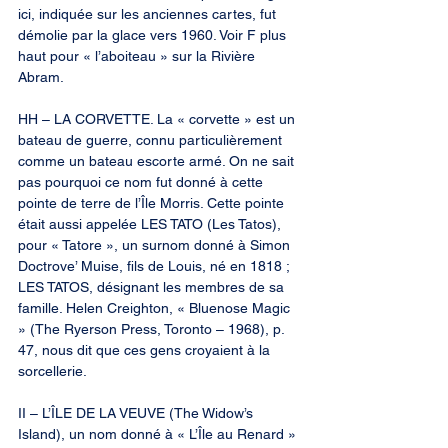
ici, indiquée sur les anciennes cartes, fut 
démolie par la glace vers 1960. Voir F plus 
haut pour « l’aboiteau » sur la Rivière 
Abram.
HH – LA CORVETTE. La « corvette » est un 
bateau de guerre, connu particulièrement 
comme un bateau escorte armé. On ne sait 
pas pourquoi ce nom fut donné à cette 
pointe de terre de l’Île Morris. Cette pointe 
était aussi appelée LES TATO (Les Tatos), 
pour « Tatore », un surnom donné à Simon 
Doctrove’ Muise, fils de Louis, né en 1818 ; 
LES TATOS, désignant les membres de sa 
famille. Helen Creighton, « Bluenose Magic 
» (The Ryerson Press, Toronto – 1968), p. 
47, nous dit que ces gens croyaient à la 
sorcellerie.
II – L’ÎLE DE LA VEUVE (The Widow’s 
Island), un nom donné à « L’Île au Renard » 