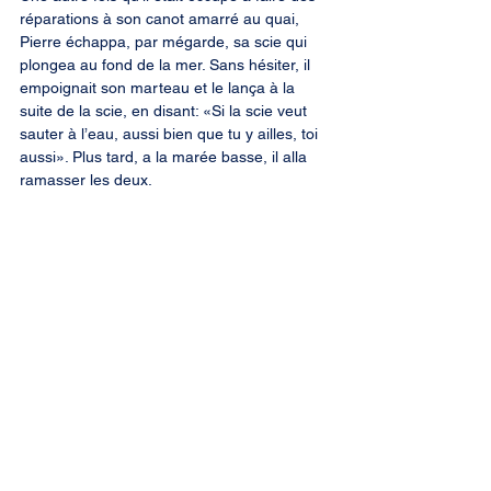
réparations à son canot amarré au quai, 
Pierre échappa, par mégarde, sa scie qui 
plongea au fond de la mer. Sans hésiter, il 
empoignait son marteau et le lança à la 
suite de la scie, en disant: «Si la scie veut 
sauter à l’eau, aussi bien que tu y ailles, toi 
aussi». Plus tard, a la marée basse, il alla 
ramasser les deux.
Il y avait une catégorie de monde que 
Pierre à Georges détestait: les passants. À 
cette époque, c’était chose commune que 
de voir des mendiants se promener dans la 
village cherchant l’aumône. Certains d’entre 
eux revenaient au pays d’année après 
année. Or parmi ces passants il s’en 
trouvait parfois qui se présentaient en 
«naufragés de la Bourgogne». La 
Bourgogne, parait-il, était le nom d’un 
bateau qui dans les années passées avait 
fait naufrage sur les côtes de la Nouvelle-