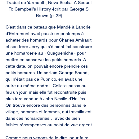
Traduit de Yarmouth, Nova Scotia: A Sequel 
To Campbell’s History écrit par George S. 
Brown (p. 29).
C’est dans ce bateau que Mandé à Landrie 
d’Entremont avait passé un printemps à 
acheter des homards pour Charles Amirault 
et son frère Jerry qui s’étaient fait construire 
une homarderie au «Quagueniche» pour 
mettre en conserve les petits homards. A 
cette date, on pouvait encore prendre ces 
petits homards. Un certain George Shand, 
qui n’était pas de Pubnico, en avait une 
autre au même endroit. Celle-ci passa au 
feu un jour, mais elle fut reconstruite puis 
plus tard vendue à John Neville d’Halifax. 
On trouve encore des personnes dans le 
village, hommes et femmes, qui travaillaient 
dans ces homarderies… avec de bien 
faibles récompenses au point de vue argent.
Comme nous venons de le dire, pour faire 