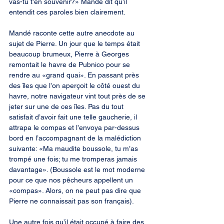
vas-tu t’en souvenir?» Mandé dit qu’il 
entendit ces paroles bien clairement.
Mandé raconte cette autre anecdote au 
sujet de Pierre. Un jour que le temps était 
beaucoup brumeux, Pierre à Georges 
remontait le havre de Pubnico pour se 
rendre au «grand quai». En passant près 
des îles que l’on aperçoit le côté ouest du 
havre, notre navigateur vint tout près de se 
jeter sur une de ces îles. Pas du tout 
satisfait d’avoir fait une telle gaucherie, il 
attrapa le compas et l’envoya par-dessus 
bord en l’accompagnant de la malédiction 
suivante: «Ma maudite boussole, tu m’as 
trompé une fois; tu me tromperas jamais 
davantage». (Boussole est le mot moderne 
pour ce que nos pêcheurs appellent un 
«compas». Alors, on ne peut pas dire que 
Pierre ne connaissait pas son français).
Une autre fois qu’il était occupé à faire des 