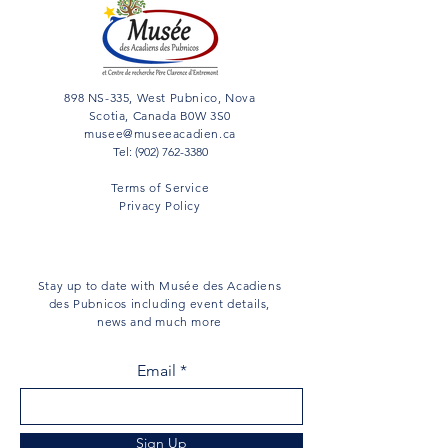
Constitution de
898 NS-335, West Pubnico, Nova
Société histori
Scotia, Canada B0W 3S0
musee@museeacadien.ca
Tel: (902) 762-3380
Terms of Service
Privacy Policy
Subscribe
Stay up to date with Musée des Acadiens
des Pubnicos including event details,
news and much more
Email
Sign Up