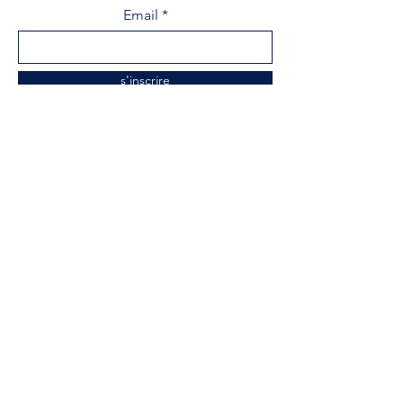
Email
s'inscrire
Menu
Maison
Musée
Histoire Acadienne
Société Historique
Centre de Recherche
Soutenez notre musée
Événements
Boutique
Nouvelles
Contactez