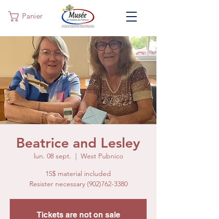
Panier
Beatrice and Lesley
lun. 08 sept.
  |  
West Pubnico
15$ material included
Resister necessary (902)762-3380
Tickets are not on sale