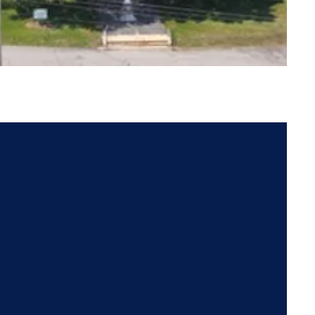
ulate
ption Church