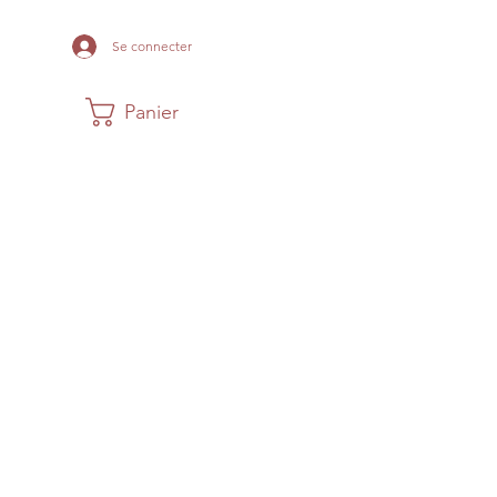
Se connecter
Panier
Maison
Musée
Histoire Acadi