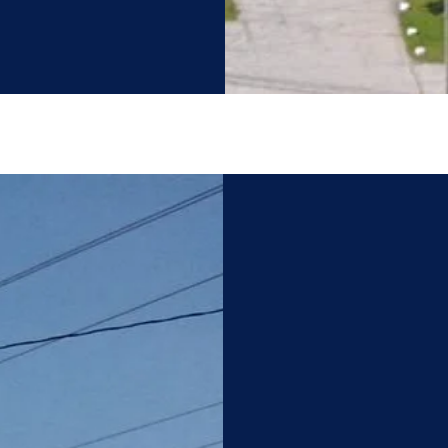
Immac
Conce