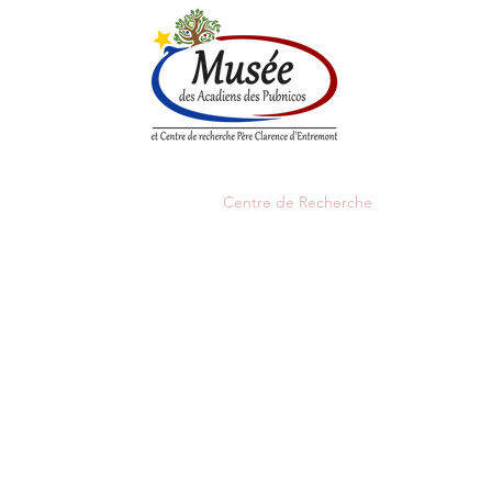
enne
Société historique
Centre de Recherche
Boutique
Églises historique
centre de recherche.