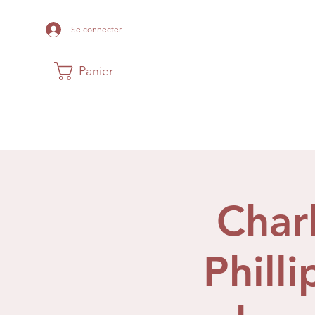
Se connecter
Panier
Maison
Musée
Histoire Acadi
Char
Phill