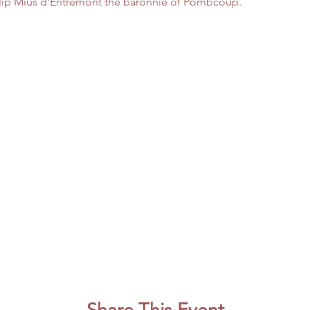
illip Mius d'Entremont the baronnie of Pombcoup.