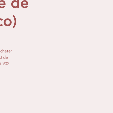
e de
co)
acheter
13 de
at 902-