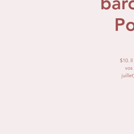
bar
Po
$10. I
vos 
juille