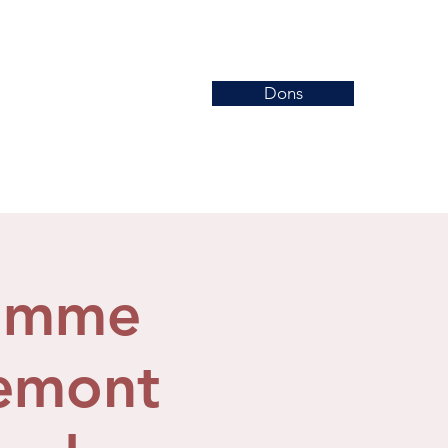
Dons
Nouvelles
Événements
More
nomme
remont