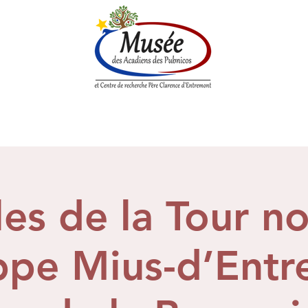
enne
Société historique
Centre de Recherche
Boutique
les de la Tour 
ippe Mius-d’Ent