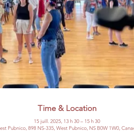
Time & Location
15 juill. 2025, 13 h 30 – 15 h 30
est Pubnico, 898 NS-335, West Pubnico, NS B0W 1W0, Cana