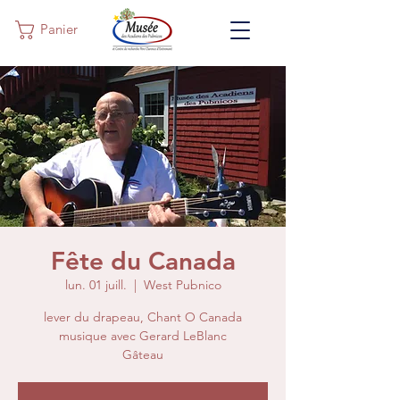
Panier
Fête du Canada
lun. 01 juill.
  |  
West Pubnico
lever du drapeau, Chant O Canada
musique avec Gerard LeBlanc
Gâteau