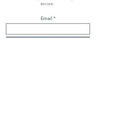
encore.
Email
s'inscrire
Menu
Maison
Musée
Histoire Acadienne
Société Historique
Centre de Recherche
Soutenez notre musée
Événements
Boutique