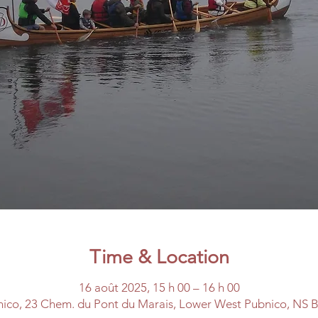
Time & Location
16 août 2025, 15 h 00 – 16 h 00
ico, 23 Chem. du Pont du Marais, Lower West Pubnico, NS