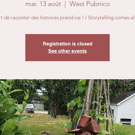
mar. 13 août
  |  
West Pubnico
rt de raconter des histoires prend vie ! / Storytelling comes al
Registration is closed
See other events