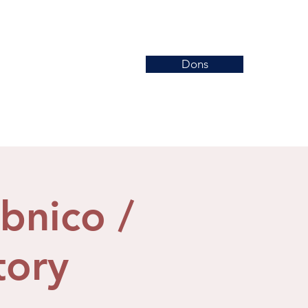
Dons
Nouvelles
Événements
More
ubnico /
tory