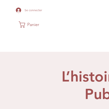
Se connecter
Panier
Maison
Musée
Histoire Acadi
L’histo
Pub