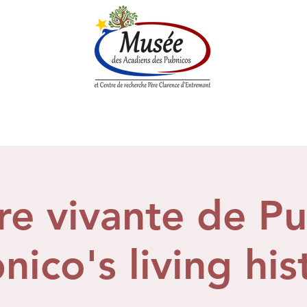
enne
Société historique
Centre de Recherche
Boutique
ire vivante de P
nico's living his