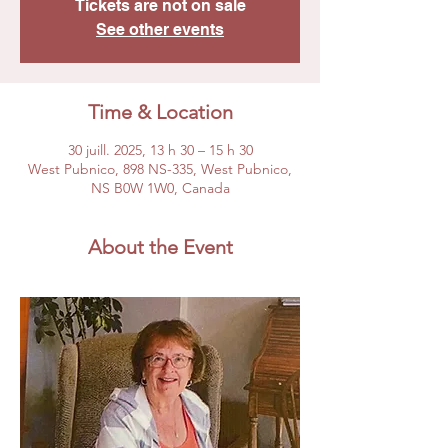
Tickets are not on sale
See other events
Time & Location
30 juill. 2025, 13 h 30 – 15 h 30
West Pubnico, 898 NS-335, West Pubnico,
NS B0W 1W0, Canada
About the Event