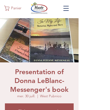
Panier
Presentation of
Donna LeBlanc-
Messenger's book
mer. 30 juill.
  |  
West Pubnico