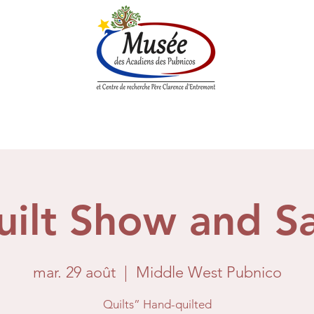
enne
Société historique
Centre de Recherche
Boutique
uilt Show and Sa
mar. 29 août
  |  
Middle West Pubnico
Quilts” Hand-quilted