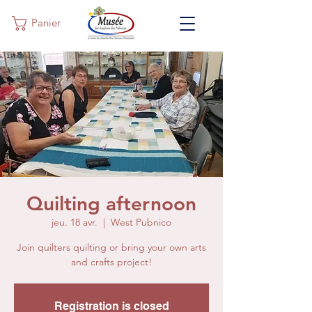
Panier
Quilting afternoon
jeu. 18 avr.
  |  
West Pubnico
Join quilters quilting or bring your own arts
and crafts project!
Registration is closed