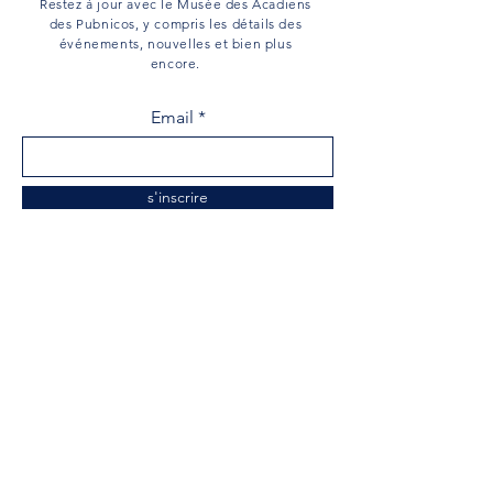
Restez à jour avec le Musée des Acadiens
des Pubnicos, y compris les détails des
événements, nouvelles et bien plus
encore.
Email
s'inscrire
Menu
Maison
Musée
Histoire Acadienne
Société Historique
Centre de Recherche
Soutenez notre musée