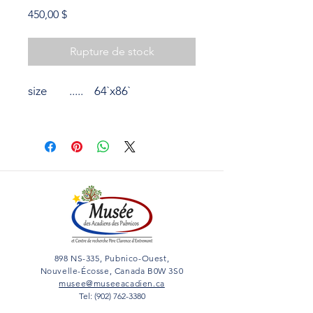
Prix
450,00 $
Rupture de stock
size ..... 64`x86`
898 NS-335, Pubnico-Ouest,
Nouvelle-Écosse, Canada B0W 3S0
musee@museeacadien.ca
Tel: (902) 762-3380