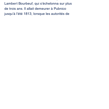
Lambert Bourbeuf, qui s’échelonna sur plus 
de trois ans. Il allait demeurer à Pubnico 
jusqu’à l’été 1813, lorsque les autorités de 
Halifax demandèrent à Benoni d’Entremont 
comment il osait garder sur son territoire un 
prisonnier français. Bourneuf fut obligé de 
déménager à Baie Sainte Marie où il élut 
finalement domicile.