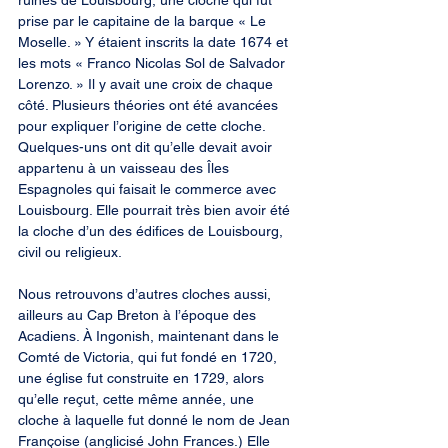
ruines de Louisbourg, une cloche qui fut 
prise par le capitaine de la barque « Le 
Moselle. » Y étaient inscrits la date 1674 et 
les mots « Franco Nicolas Sol de Salvador 
Lorenzo. » Il y avait une croix de chaque 
côté. Plusieurs théories ont été avancées 
pour expliquer l’origine de cette cloche. 
Quelques-uns ont dit qu’elle devait avoir 
appartenu à un vaisseau des Îles 
Espagnoles qui faisait le commerce avec 
Louisbourg. Elle pourrait très bien avoir été 
la cloche d’un des édifices de Louisbourg, 
civil ou religieux.
Nous retrouvons d’autres cloches aussi, 
ailleurs au Cap Breton à l’époque des 
Acadiens. À Ingonish, maintenant dans le 
Comté de Victoria, qui fut fondé en 1720, 
une église fut construite en 1729, alors 
qu’elle reçut, cette même année, une 
cloche à laquelle fut donné le nom de Jean 
Françoise (anglicisé John Frances.) Elle 