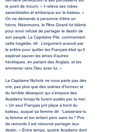
dernière bénédiction à ses paroissiens sur 
le point de mourir, « il releva ses robes 
sacerdotales et embarqua sur le bateau. » 
On ne demande à personne d’être un 
héros. Néanmoins, le Père Girard fut blâmé 
pour avoir refusé de partager le destin de 
son peuple. Le Capitaine Pile, commentant 
cette tragédie, dit : L’argument avancé par 
le prêtre pour quitter les Français était qu’il 
espérait sauver les âmes d’autres 
hérétiques, en parlant des Anglais, et les 
emmener vers Dieu avec lui. »
Le Capitaine Nichols ne nous parle pas des 
cris, pas plus que des scènes d’horreur et 
du terrible désespoir qui s’empara des 
Acadiens lorsqu’ils furent avalés par la mer. 
« Un seul Français prit place à bord du 
bateau, auquel sa femme dit : ‘Laisserais-tu 
ta femme et ton enfant périr sans toi !’ Pris 
de remords il est retourné partager leur 
destin. » Entre temps, quatre Acadiens dont 