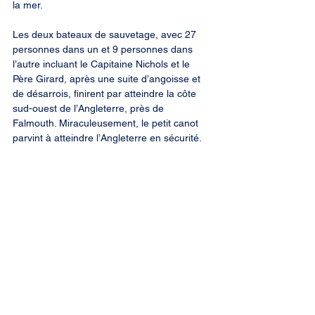
la mer.
Les deux bateaux de sauvetage, avec 27 
personnes dans un et 9 personnes dans 
l’autre incluant le Capitaine Nichols et le 
Père Girard, après une suite d’angoisse et 
de désarrois, finirent par atteindre la côte 
sud-ouest de l’Angleterre, près de 
Falmouth. Miraculeusement, le petit canot 
parvint à atteindre l’Angleterre en sécurité.
Le compte rendu du Capitaine Nichols fut 
publié à London et à Glasgow par George 
Winslow Barrington, dans son ouvrage « 
Remembering Voyages & Shipwrecks », 
aujourd’hui devenu très rare. La Société 
Historique Acadienne en a donné une 
transcription dans son trimestriel en 1968.