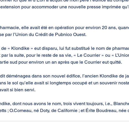
ne extension pour accommoder une nouvelle presse imprimée qu’il
harmacie, elle avait été en opération pour environ 20 ans, quan
prise par l’Union du Crédit de Pubnico Ouest.
de « Klondike » eut disparu, lui fut substitué le nom de pharmaci
 par la suite, pour le reste de sa vie, « Le Courrier » ou « L’Unio
rtie sud pour environ un an après que le Courrier eut quitté.
it déménagea dans son nouvel édifice, l’ancien Klondike de jad
dans le sol qu’elle avait si longtemps occupé et un souvenir nost
avait si bien servi.
ike, dont nous avons le nom, trois vivent toujours, i.e., Blanc
s ; O.Comeau, né Doty, de Californie ; et Érite Boudreau, née 