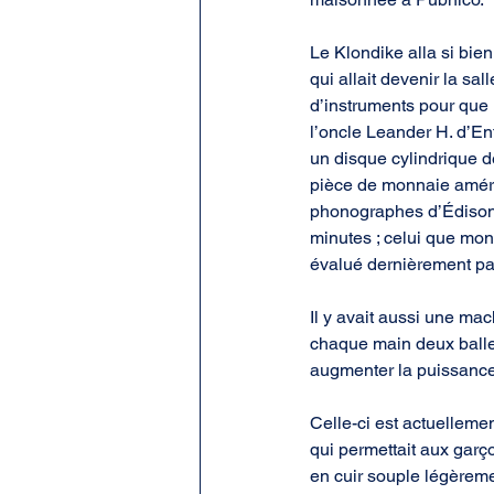
Le Klondike alla si bie
qui allait devenir la sa
d’instruments pour que 
l’oncle Leander H. d’En
un disque cylindrique de
pièce de monnaie améric
phonographes d’Édison q
minutes ; celui que mo
évalué dernièrement par 
Il y avait aussi une ma
chaque main deux balles
augmenter la puissance
Celle-ci est actuelleme
qui permettait aux garço
en cuir souple légèreme