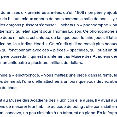
n durant ses dix premières années, qu’en 1906 mon père y ajout
lle de billard, mieux connue de nous comme la salle de pool. Il y m
les garçons puissent s’amuser. Il acheta un « phonographe » par
tremont, qui était agent pour Thomas Edison. Ce phonographe sp
 deux minutes, est unique, du fait que pour le faire jouer, il fall
aine, le « Indian Head. » On m’a dit qu’il ne restait plus beau
ui fonctionnant avec ces « pièces » spéciales, qui jouait un d
n père possédait, qui est maintenant au Musée des Acadiens des
un antiquaire à plusieurs milliers de dollars.
chine à « électrochocs. » Vous mettiez une pièce dans la fente, t
 de métal, l’une d’elle attachée à un bras que vous deviez aba
 du choc.
nt au Musée des Acadiens des Pubnicos elle aussi. Il y avait a
ns de mesurer leur habilité au coup de poing ; elle consistait en
nt concave, un peu similaire à un tabouret de piano. En le frappa