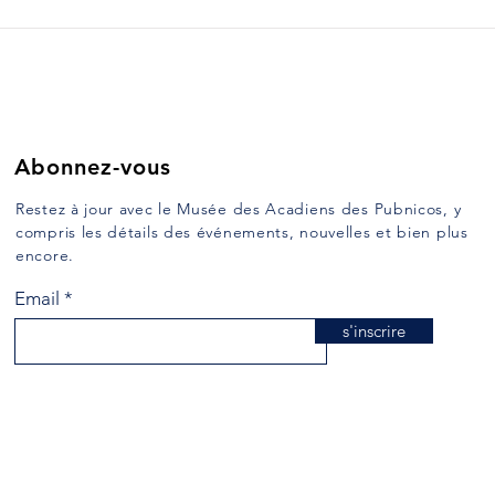
AMÉRIQUE DU NORD.
LE 
GRA
Ce court texte a été rédigé en
Ce co
anglais par le père Clarence
angla
d’Entremont et publiés dans le
d’Ent
Yarmouth Vanguard le 19
Yarmo
décembre 1989....
décem
Abonnez-vous
Restez à jour avec le Musée des Acadiens des Pubnicos, y
compris les détails des événements, nouvelles et bien plus
encore.
Email
s'inscrire