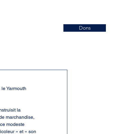
Dons
Nouvelles
Événements
More
s le Yarmouth 
truisit la 
e de marchandise, 
s ce modeste 
icoleur » et « son 