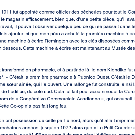
1911 fut appointé comme officier des pêcheries pour tout le Co
r le magasin efficacement, bien que, d’une petite pièce, qu’il av
ravail, il pouvait observer quelque peu ce qui se passait dans l
dois ajouter ici que mon père a acheté la première machine à écri
 une machine à écrire Remington avec les clés disposées comme
en dessous. Cette machine à écrire est maintenant au Musée de
 transformé en pharmacie, et à partir de là, le nom Klondike fut
*. » C’était la première pharmacie à Pubnico Ouest. C’était le D
a sœur aînée, qui l’a ouvert. Une rallonge fut construite, ainsi 
é de l’édifice, du côté sud. Cela fut fait pour accommoder la Co-
nom de « Coopérative Commerciale Acadienne », qui occupait l’
ette Co-op n’a pas fait long feu.
 prit possession de cette partie nord, alors qu’il allait imprimer 
prochaines années, jusqu’en 1972 alors que « Le Petit Courrier
onner ici que M d’Eon a acquit de mon père l’édifice au comple