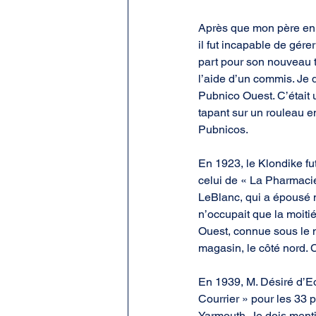
Après que mon père en 
il fut incapable de gére
part pour son nouveau t
l’aide d’un commis. Je 
Pubnico Ouest. C’était
tapant sur un rouleau 
Pubnicos.
En 1923, le Klondike fut
celui de « La Pharmacie
LeBlanc, qui a épousé m
n’occupait que la moiti
Ouest, connue sous le 
magasin, le côté nord. C
En 1939, M. Désiré d’Eon
Courrier » pour les 33 
Yarmouth. Je dois menti