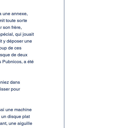
a une annexe, 
it toute sorte 
 son frère, 
écial, qui jouait 
ait y déposer une 
coup de ces 
isque de deux 
 Pubnicos, a été 
eniez dans 
isser pour 
ussi une machine 
 un disque plat 
nt, une aiguille 