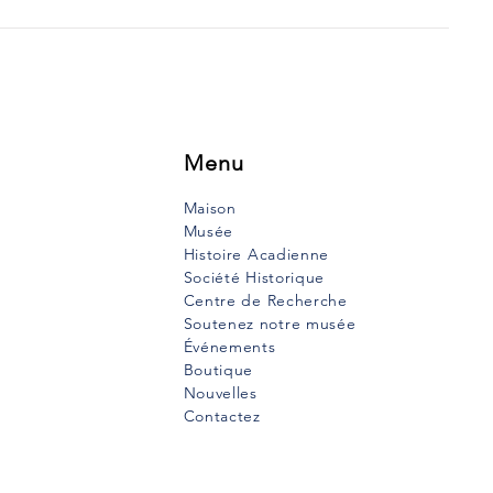
SUPPLICE DE LA
NDE CALE
urt texte a été rédigé en
is par le père Clarence
remont et publiés dans le
uth Vanguard le 26
bre 1989....
Menu
Maison
Musée
Histoire Acadienne
Société Historique
Centre de Recherche
Soutenez notre musée
Événements
Boutique
Nouvelles
Contactez