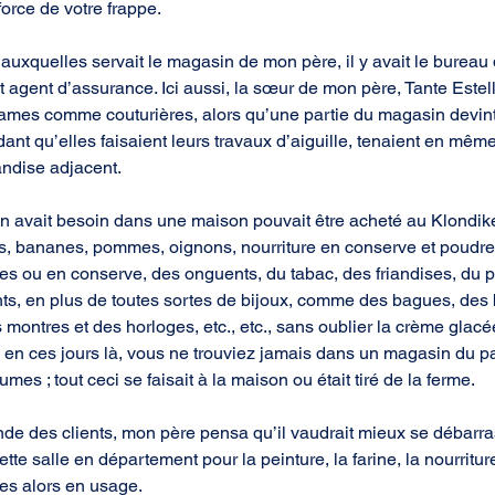
 force de votre frappe.
s auxquelles servait le magasin de mon père, il y avait le bureau
 agent d’assurance. Ici aussi, la sœur de mon père, Tante Estell
ames comme couturières, alors qu’une partie du magasin devin
nt qu’elles faisaient leurs travaux d’aiguille, tenaient en même
ndise adjacent.
on avait besoin dans une maison pouvait être acheté au Klondike
es, bananes, pommes, oignons, nourriture en conserve et poudre ;
es ou en conserve, des onguents, du tabac, des friandises, du p
nts, en plus de toutes sortes de bijoux, comme des bagues, des 
 montres et des horloges, etc., etc., sans oublier la crème glac
, en ces jours là, vous ne trouviez jamais dans un magasin du p
es ; tout ceci se faisait à la maison ou était tiré de la ferme.
nde des clients, mon père pensa qu’il vaudrait mieux se débarras
tte salle en département pour la peinture, la farine, la nourriture
es alors en usage.