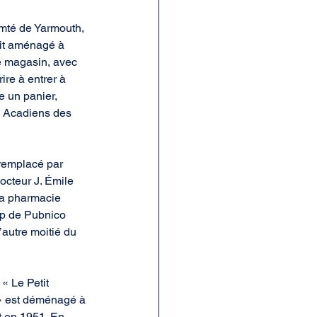
mté de Yarmouth, 
ait aménagé à 
e magasin, avec 
re à entrer à 
 un panier, 
s Acadiens des 
 remplacé par 
octeur J. Émile 
la pharmacie 
op de Pubnico 
autre moitié du 
« Le Petit 
 » est déménagé à 
t en 1951. En 