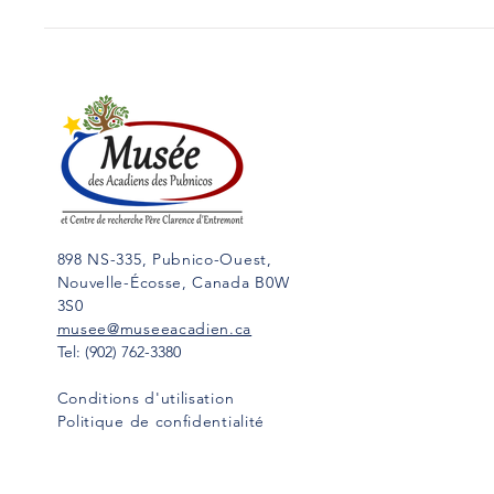
D’ENTREMONT
Ce court texte a été rédigé en
anglais par le père Clarence
d’Entremont et publiés dans le
Yarmouth Vanguard le 26 juin
1990. Traduction...
898 NS-335, Pubnico-Ouest,
Nouvelle-Écosse, Canada B0W
3S0
musee@museeacadien.ca
Tel: (902) 762-3380
Conditions d'utilisation
Politique de confidentialité