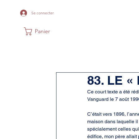
Se connecter
Panier
Maison
Musée
Histoire Acadi
83. LE 
Ce court texte a été ré
Vanguard le 7 août 199
C’était vers 1896, l’an
maison dans laquelle il 
spécialement celles qui
édifice, mon père allait 