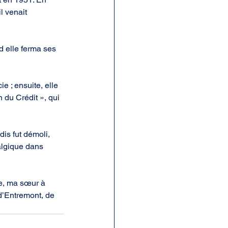
 venait 
d elle ferma ses 
e ; ensuite, elle 
n du Crédit », qui 
is fut démoli, 
algique dans 
he, ma sœur à 
d’Entremont, de 