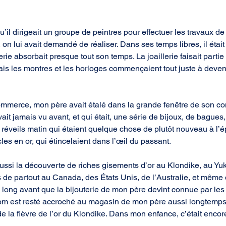
’il dirigeait un groupe de peintres pour effectuer les travaux de
 on lui avait demandé de réaliser. Dans ses temps libres, il était
ie absorbait presque tout son temps. La joaillerie faisait partie
s les montres et les horloges commençaient tout juste à deven
mmerce, mon père avait étalé dans la grande fenêtre de son 
it jamais vu avant, et qui était, une série de bijoux, de bagues,
réveils matin qui étaient quelque chose de plutôt nouveau à l’é
cles en or, qui étincelaient dans l’œil du passant.
si la découverte de riches gisements d’or au Klondike, au Yuko
s de partout au Canada, des États Unis, de l’Australie, et même 
 long avant que la bijouterie de mon père devint connue par les 
m est resté accroché au magasin de mon père aussi longtemps q
e la fièvre de l’or du Klondike. Dans mon enfance, c’était encor