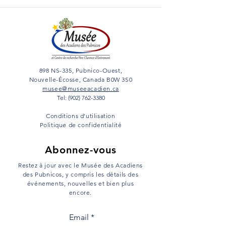
Conseils de gu
contre sa famill
Yarmouth Vanguard
mars 1989 Il s'agit
Magdeleine Maison
en 1694-95, fille d
Des archives
898 NS-335, Pubnico-Ouest,
Maisonnat, dit Bapti
communautaires pour
Nouvelle-Écosse, Canada B0W 3S0
raconter des histoires.
musee@museeacadien.ca
Tel: (902) 762-3380
Conditions d'utilisation
Politique de confidentialité
Abonnez-vous
Restez à jour avec le Musée des Acadiens
des Pubnicos, y compris les détails des
événements, nouvelles et bien plus
encore.
Email