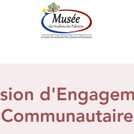
n History
Historical Society
Research Center
Boutique
ssion d'Engagem
Communautaire