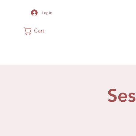
Log In
Cart
Home
The Museum
Acadia
Se