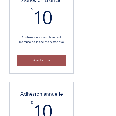
Adhésion d'un an
10$
$
10
Soutenez-nous en devenant
membre de la société historique
Valid for one year
Sélectionner
Adhésion annuelle
10$
$
10