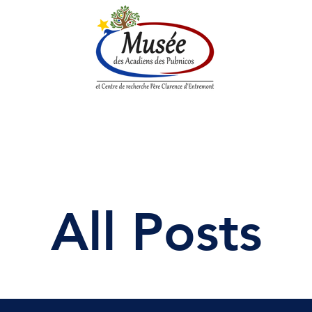
enne
Société historique
Centre de Recherche
Boutique
All Posts