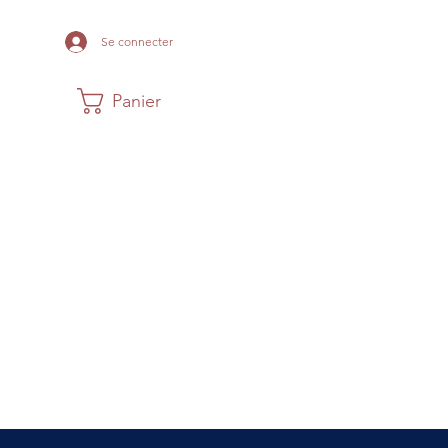
Se connecter
Panier
Maison
Musée
Histoire Acadi